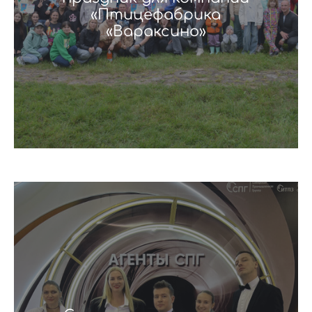
«Птицефабрика
«Вараксино»